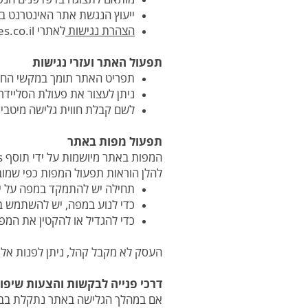
ייעוץ הנגשת אתר האינטרנט בו
הצהרת נגישות
לאתרי b144websites.co.il
תפעול האתר ועזרי נגישות
תפריט האתר תומך במקשי החיצ
ניתן לעצור את פעולת הסליידר 
לשם קבלת חווית גלישה מיטבית עם תו
תפעול מפות באתר
המפות באתר מיושמות על ידי תוסף Google Maps. הנגשת המפות נעשית על ידי Google.
להלן הוראות תפעול המפות כפי שמובאות בא
תחילה יש להתמקד במפה על ידי מ
כדי לנוע במפה, יש להשתמש ב
כדי להגדיל או להקטין את המפה,
העסק לא מקבל קהל, ניתן לפנות אלינ
דרכי פנייה לבקשות והצעות שיפור
אם במהלך הגלישה באתר נתקלת בבע