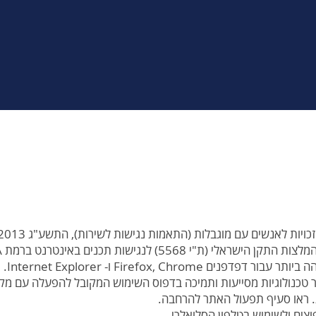
כויות לאנשים עם מוגבלות (התאמות נגישות לשירות), התשע"ג 2013.
נגישות תכנים באינטרנט ברמת AA ומסמך WCAG2.0 הבינלאומי.
 Firefox, Chrome ו- Internet Explorer.
ים ולשימוש בטלפון הסלואלרי.